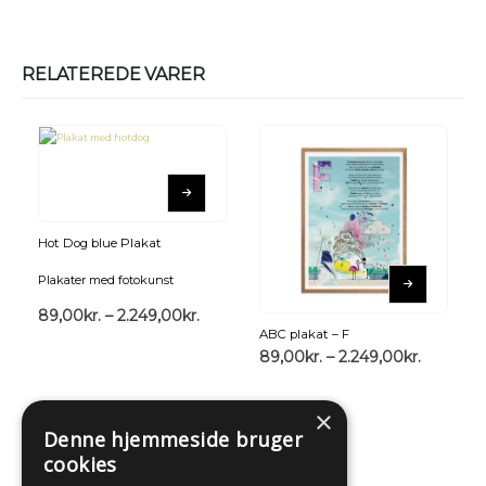
RELATEREDE VARER
Hot Dog blue Plakat
Plakater med fotokunst
89,00
kr.
–
2.249,00
kr.
ABC plakat – F
89,00
kr.
–
2.249,00
kr.
×
Denne hjemmeside bruger
cookies