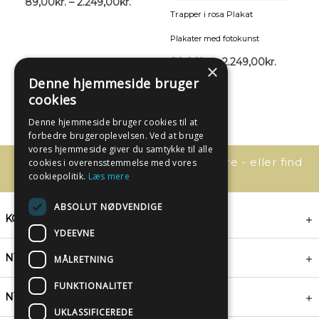
89,00
kr.
–
2.249,00
kr.
Trapper i rosa Plakat
Plakater med fotokunst
89,00
kr.
–
2.249,00
kr.
×
Denne hjemmeside bruger
cookies
Denne hjemmeside bruger cookies til at
forbedre brugeroplevelsen. Ved at bruge
vores hjemmeside giver du samtykke til alle
Har du spørgsmål, så kontakt os bare - eller find
cookies i overensstemmelse med vores
svaret her:
cookiepolitik.
Læs mere
ABSOLUT NØDVENDIGE
KONTAKT
YDEEVNE
NYHEDSBREV
MÅLRETNING
FUNKTIONALITET
NYTTIGE LINKS
UKLASSIFICEREDE