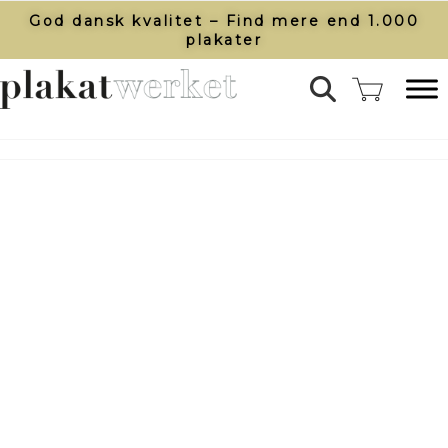
God dansk kvalitet – Find mere end 1.000
plakater​