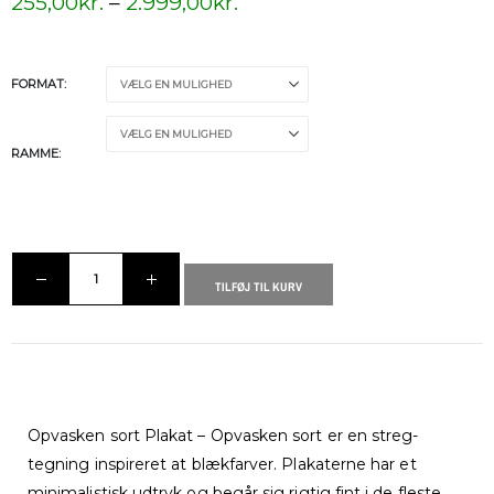
255,00
kr.
–
2.999,00
kr.
FORMAT
RAMME
TILFØJ TIL KURV
Opvasken sort Plakat – Opvasken sort er en streg-
tegning inspireret at blækfarver. Plakaterne har et
minimalistisk udtryk og begår sig rigtig fint i de fleste