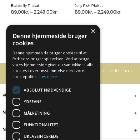
Butterfly Plakat
Jelly Fish Plakat
89,00
kr.
–
2.249,00
kr.
89,00
kr.
–
2.249,00
kr.
×
Denne hjemmeside bruger
cookies
Denne hjemmeside bruger cookies til at
forbedre brugeroplevelsen. Ved at bruge
vores hjemmeside giver du samtykke til alle
Har du spørgsmål, så kontakt os bare - eller find
cookies i overensstemmelse med vores
svaret her:
cookiepolitik.
Læs mere
ABSOLUT NØDVENDIGE
KONTAKT
YDEEVNE
NYHEDSBREV
MÅLRETNING
FUNKTIONALITET
NYTTIGE LINKS
UKLASSIFICEREDE