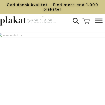
God dansk kvalitet – Find mere end 1.000
plakater​