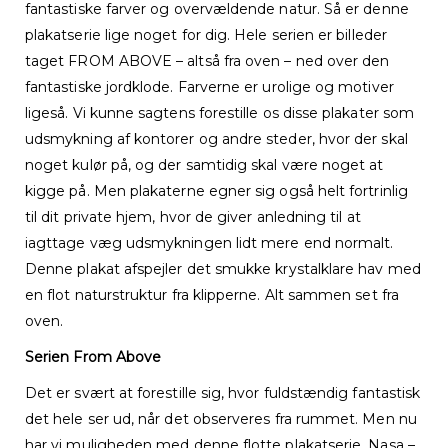
fantastiske farver og overvældende natur. Så er denne
plakatserie lige noget for dig. Hele serien er billeder
taget FROM ABOVE – altså fra oven – ned over den
fantastiske jordklode. Farverne er urolige og motiver
ligeså. Vi kunne sagtens forestille os disse plakater som
udsmykning af kontorer og andre steder, hvor der skal
noget kulør på, og der samtidig skal være noget at
kigge på. Men plakaterne egner sig også helt fortrinlig
til dit private hjem, hvor de giver anledning til at
iagttage væg udsmykningen lidt mere end normalt.
Denne plakat afspejler det smukke krystalklare hav med
en flot naturstruktur fra klipperne. Alt sammen set fra
oven.
Serien From Above
Det er svært at forestille sig, hvor fuldstændig fantastisk
det hele ser ud, når det observeres fra rummet. Men nu
har vi muligheden med denne flotte plakatserie. Nasa –