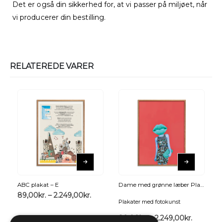
Det er også din sikkerhed for, at vi passer på miljøet, når
vi producerer din bestilling.
RELATEREDE VARER
ABC plakat – E
Dame med grønne læber Plakat
89,00
kr.
–
2.249,00
kr.
Plakater med fotokunst
89,00
kr.
–
2.249,00
kr.