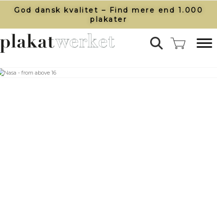
God dansk kvalitet – Find mere end 1.000
plakater​