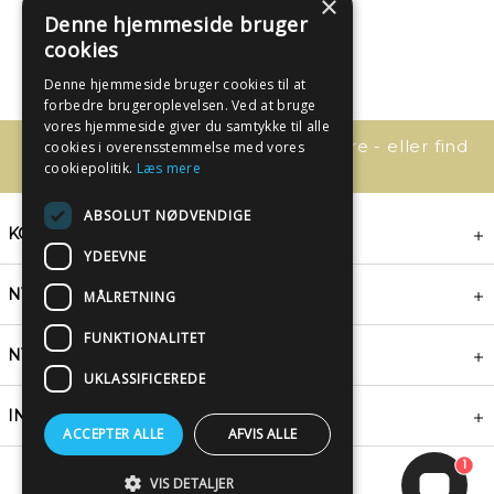
×
Denne hjemmeside bruger
cookies
Denne hjemmeside bruger cookies til at
forbedre brugeroplevelsen. Ved at bruge
vores hjemmeside giver du samtykke til alle
Har du spørgsmål, så kontakt os bare - eller find
cookies i overensstemmelse med vores
svaret her:
cookiepolitik.
Læs mere
ABSOLUT NØDVENDIGE
KONTAKT
YDEEVNE
NYHEDSBREV
MÅLRETNING
FUNKTIONALITET
NYTTIGE LINKS
UKLASSIFICEREDE
INSPIRATION
ACCEPTER ALLE
AFVIS ALLE
1
VIS DETALJER