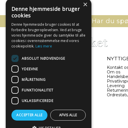
×
Denne hjemmeside bruger
cookies
Har du spør
Denne hjemmeside bruger cookies til at
forbedre brugeroplevelsen. Ved at bruge
vores hjemmeside giver du samtykke til alle
cookies i overensstemmelse med vores
cookiepolitik.
Læs mere
- EN DEL AF ILLUX A/S
NYTTIGE
ABSOLUT NØDVENDIGE
Sverigesvej 11
Kontakt o
YDEEVNE
8660 Skanderborg
Om os
Danmark
Handelsbe
MÅLRETNING
Privatlivspo
Levering
(+45) 52 340 440
FUNKTIONALITET
Returneri
Ordrestat
info@plakatwerket.dk
UKLASSIFICEREDE
ACCEPTER ALLE
AFVIS ALLE