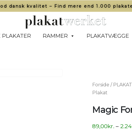
od dansk kvalitet – Find mere end 1.000 plakate
 PLAKATER
RAMMER
PLAKATVÆGGE
Forside
/
PLAKA
Plakat
Magic For
89,00
kr.
–
2.24