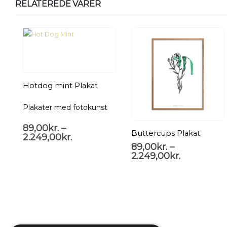
RELATEREDE VARER
Hotdog mint Plakat
Plakater med fotokunst
89,00
kr.
–
Buttercups Plakat
2.249,00
kr.
89,00
kr.
–
2.249,00
kr.