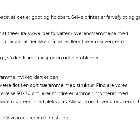
t papir, så det er godt og holdbart. Selve printet er farvefyldt o
t af træer fra skove, der forvaltes i overensstemmelse med
ndt andet at der ikke må fælles flere træer i skoven, end
ligt, så den klarer transporten uden problemer.
ramme, hvilket klart er den
ære flot i en sort træramme med struktur. Find alle vores
størrelse 50×70 cm. eller mindre er rammen monteret med
 være monteret med pleksiglas. Alle rammer bliver produceret i 
 når vi producerer din bestilling.