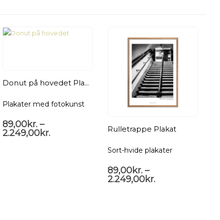
Donut på hovedet Plakat
Plakater med fotokunst
89,00
kr.
–
Rulletrappe Plakat
Bu
2.249,00
kr.
8
2
Sort-hvide plakater
89,00
kr.
–
2.249,00
kr.