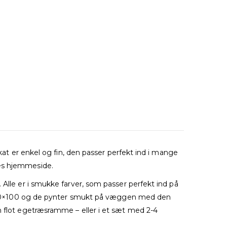
akat er enkel og fin, den passer perfekt ind i mange
res hjemmeside.
 Alle er i smukke farver, som passer perfekt ind på
e i 70×100 og de pynter smukt på væggen med den
n flot egetræsramme – eller i et sæt med 2-4