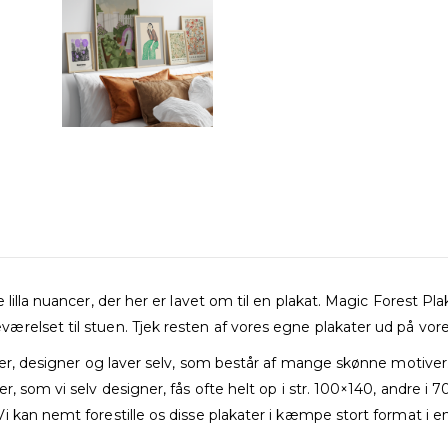
lilla nuancer, der her er lavet om til en plakat. Magic Forest Pl
ærelset til stuen. Tjek resten af vores egne plakater ud på vo
ner, designer og laver selv, som består af mange skønne motiver.
er, som vi selv designer, fås ofte helt op i str. 100×140, andr
 kan nemt forestille os disse plakater i kæmpe stort format i e