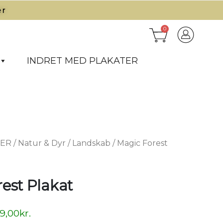
r​
0
INDRET MED PLAKATER
TER
/
Natur & Dyr
/
Landskab
/ Magic Forest
est Plakat
9,00
kr.