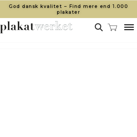
God dansk kvalitet – Find mere end 1.000
plakater​