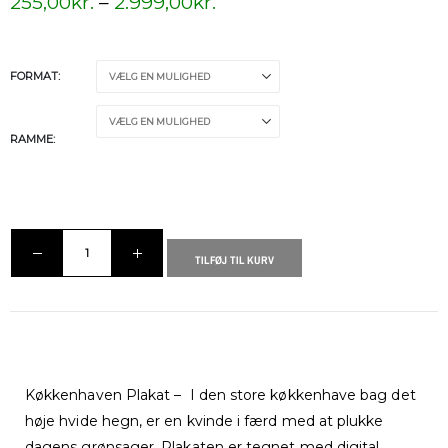
255,00
kr.
–
2.999,00
kr.
FORMAT
RAMME
TILFØJ TIL KURV
Køkkenhaven Plakat – I den store køkkenhave bag det
høje hvide hegn, er en kvinde i færd med at plukke
dagens grønsager. Plakaten er tegnet med digital