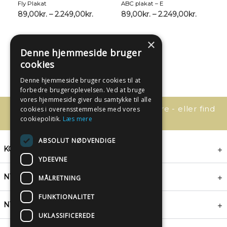
Fly Plakat
ABC plakat – E
89,00
kr.
–
2.249,00
kr.
89,00
kr.
–
2.249,00
kr.
×
Denne hjemmeside bruger
cookies
Denne hjemmeside bruger cookies til at
forbedre brugeroplevelsen. Ved at bruge
vores hjemmeside giver du samtykke til alle
Har du spørgsmål, så kontakt os bare - eller find
cookies i overensstemmelse med vores
svaret her:
cookiepolitik.
Læs mere
ABSOLUT NØDVENDIGE
KONTAKT
YDEEVNE
NYHEDSBREV
MÅLRETNING
FUNKTIONALITET
NYTTIGE LINKS
UKLASSIFICEREDE