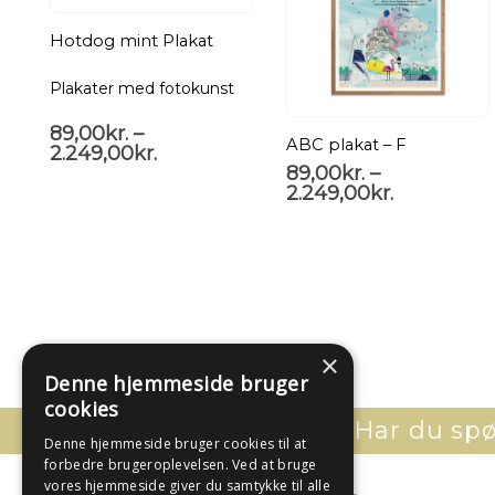
Hotdog mint Plakat
Plakater med fotokunst
89,00
kr.
–
ABC plakat – F
2.249,00
kr.
89,00
kr.
–
2.249,00
kr.
×
Denne hjemmeside bruger
cookies
Har du spør
Denne hjemmeside bruger cookies til at
forbedre brugeroplevelsen. Ved at bruge
vores hjemmeside giver du samtykke til alle