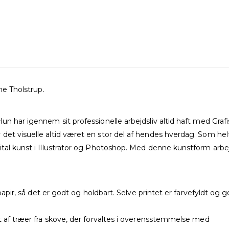
ne Tholstrup.
un har igennem sit professionelle arbejdsliv altid haft med Gra
det visuelle altid været en stor del af hendes hverdag. Som he
gital kunst i Illustrator og Photoshop. Med denne kunstform ar
t papir, så det er godt og holdbart. Selve printet er farvefyldt o
t af træer fra skove, der forvaltes i overensstemmelse med