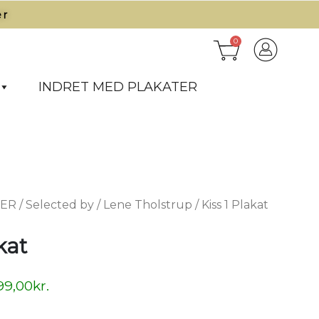
r​
0
INDRET MED PLAKATER
TER
/
Selected by
/
Lene Tholstrup
/ Kiss 1 Plakat
kat
99,00
kr.