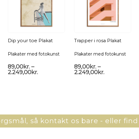
Dip your toe Plakat
Trapper i rosa Plakat
Plakater med fotokunst
Plakater med fotokunst
89,00
kr.
–
89,00
kr.
–
2.249,00
kr.
2.249,00
kr.
gsmål, så kontakt os bare - eller find