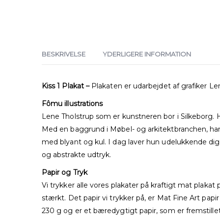
BESKRIVELSE
YDERLIGERE INFORMATION
Kiss 1 Plakat –
Plakaten er udarbejdet af grafiker Le
Fômu illustrations
Lene Tholstrup som er kunstneren bor i Silkeborg. H
Med en baggrund i Møbel- og arkitektbranchen, har 
med blyant og kul. I dag laver hun udelukkende di
og abstrakte udtryk.
Papir og Tryk
Vi trykker alle vores plakater på kraftigt mat plaka
stærkt. Det papir vi trykker på, er Mat Fine Art papir
230 g og er et bæredygtigt papir, som er fremstille