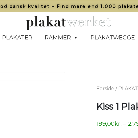
od dansk kvalitet – Find mere end 1.000 plakate
 PLAKATER
RAMMER
PLAKATVÆGGE
Forside
/
PLAKA
Kiss 1 Pla
199,00
kr.
–
2.7