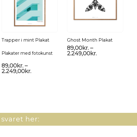
Trapper i mint Plakat
Ghost Month Plakat
Wi
89,00
kr.
–
8
2.249,00
kr.
2
Plakater med fotokunst
89,00
kr.
–
2.249,00
kr.
 svaret her: