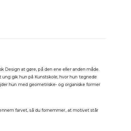
fisk Design at gøre, på den ene eller anden måde.
lt ung gik hun på Kunstskole, hvor hun tegnede
bejder hun med geometriske- og organiske former
g gennem farvet, så du fornemmer, at motivet står