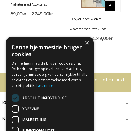
Plakater med fotokunst
89,00
kr.
–
2.249,00
kr.
Dip your toe Plakat
Plakater med fotokunst
89,00
kr.
–
2.249,00
kr.
×
Denne hjemmeside bruger
cookies
Denne hjemmeside bruger cookies til at
forbedre brugeroplevelsen. Ved at bruge
vores hjemmeside giver du samtykke til alle
Har du spørgsmål, så kontakt os bare - eller find
cookies i overensstemmelse med vores
svaret her:
cookiepolitik.
Læs mere
ABSOLUT NØDVENDIGE
KONTAKT
YDEEVNE
NYHEDSBREV
MÅLRETNING
FUNKTIONALITET