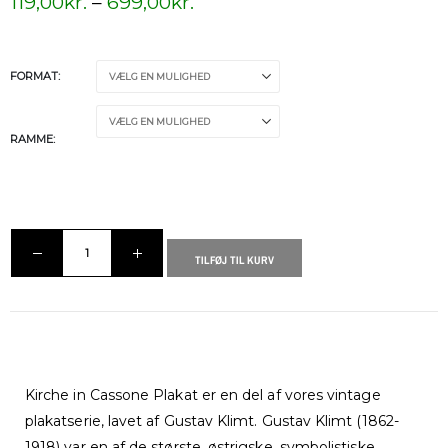
119,00
kr.
–
699,00
kr.
FORMAT
RAMME
TILFØJ TIL KURV
Kirche in Cassone Plakat er en del af vores vintage
plakatserie, lavet af Gustav Klimt. Gustav Klimt (1862-
1918) var en af ​​de største, østrigske, symbolistiske