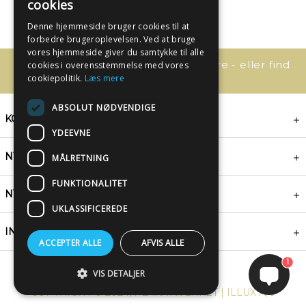
cookies
Denne hjemmeside bruger cookies til at
forbedre brugeroplevelsen. Ved at bruge
vores hjemmeside giver du samtykke til alle
Har du spørgsmål, så kontakt os bare - eller find
cookies i overensstemmelse med vores
svaret her:
cookiepolitik.
Læs mere
ABSOLUT NØDVENDIGE
KONTAKT
YDEEVNE
NYHEDSBREV
MÅLRETNING
FUNKTIONALITET
NYTTIGE LINKS
UKLASSIFICEREDE
INSPIRATION
ACCEPTER ALLE
AFVIS ALLE
1
VIS DETALJER
COPYRIGHT © 2024, PLAKATWERKET | ILLUX A/S