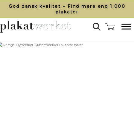
God dansk kvalitet – Find mere end 1.000
plakater​