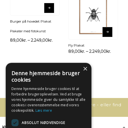
Burger på hovedet Plakat
Plakater med fotokunst
89,00
kr.
–
2.249,00
kr.
Fly Plakat
89,00
kr.
–
2.249,00
kr.
×
Denne hjemmeside bruger
cookies
Denne hjemmeside bruger cookies til at
forbedre brugeroplevelsen. Ved at bruge
vores hjemmeside giver du samtykke til alle
Har du spørgsmål, så kontakt os bare - eller find
cookies i overensstemmelse med vores
svaret her:
cookiepolitik.
Læs mere
ABSOLUT NØDVENDIGE
KONTAKT