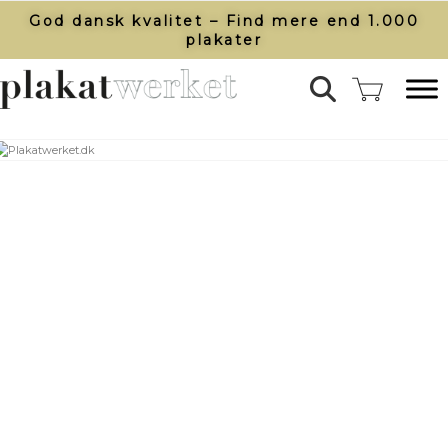
God dansk kvalitet – Find mere end 1.000
plakater​