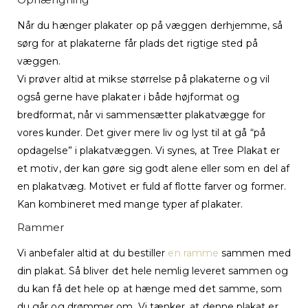
Når du hænger plakater op på væggen derhjemme, så
sørg for at plakaterne får plads det rigtige sted på
væggen.
Vi prøver altid at mikse størrelse på plakaterne og vil
også gerne have plakater i både højformat og
bredformat, når vi sammensætter plakatvægge for
vores kunder. Det giver mere liv og lyst til at gå “på
opdagelse” i plakatvæggen. Vi synes, at Tree Plakat er
et motiv, der kan gøre sig godt alene eller som en del af
en plakatvæg. Motivet er fuld af flotte farver og former.
Kan kombineret med mange typer af plakater.
Rammer
Vi anbefaler altid at du bestiller
en ramme
sammen med
din plakat. Så bliver det hele nemlig leveret sammen og
du kan få det hele op at hænge med det samme, som
du går og drømmer om. Vi tænker, at denne plakat er