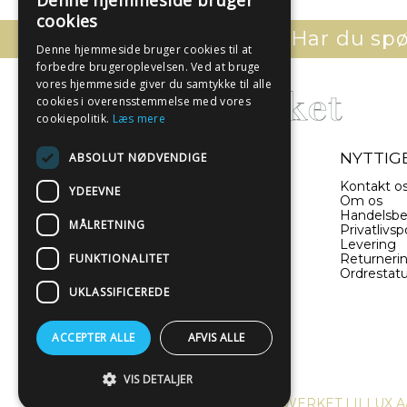
Denne hjemmeside bruger
cookies
Har du spør
Denne hjemmeside bruger cookies til at
forbedre brugeroplevelsen. Ved at bruge
vores hjemmeside giver du samtykke til alle
cookies i overensstemmelse med vores
cookiepolitik.
Læs mere
- EN DEL AF ILLUX A/S
NYTTIGE
ABSOLUT NØDVENDIGE
Sverigesvej 11
Kontakt o
YDEEVNE
8660 Skanderborg
Om os
Danmark
Handelsbe
MÅLRETNING
Privatlivspo
Levering
(+45) 52 340 440
FUNKTIONALITET
Returneri
Ordrestat
info@plakatwerket.dk
UKLASSIFICEREDE
ACCEPTER ALLE
AFVIS ALLE
VIS DETALJER
COPYRIGHT © 2024, PLAKATWERKET | ILLUX A