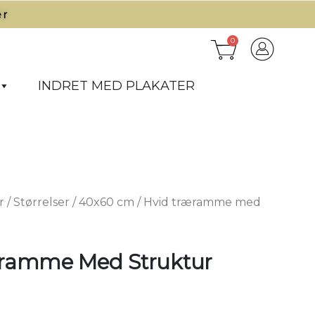
r​
0
INDRET MED PLAKATER
r
/
Størrelser
/
40x60 cm
/ Hvid træramme med
ramme Med Struktur