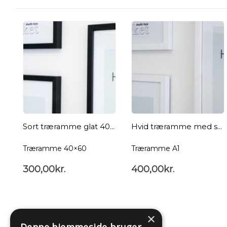
Sort træramme glat 40×60
Hvid træramme med struktur A1
Træramme 40×60
Træramme A1
300,00
kr.
400,00
kr.
×