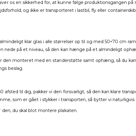
r os en sikkerhed for, at kunne følge produktionsgangen på nært
orhold, og ikke er transporteret i lastbil, fly eller containerskib
indeligt klar glas i alle størrelser op til og med 50×70 cm ra
men nede på et niveau, så den kan hænge på et almindeligt oph
se er den monteret med en standerstøtte samt ophæng, så du kan
gs beslag.
sted til dig, pakker vi den forsvarligt, så den kan klare transp
e, som er gået i stykker i transporten, så bytter vi naturligvis
 den, du skal blot montere plakaten.