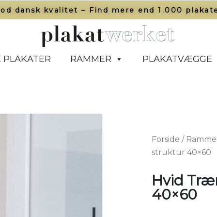
od dansk kvalitet – Find mere end 1.000 plakate
 PLAKATER
RAMMER
PLAKATVÆGGE
Forside
/
Ramme
struktur 40×60
Hvid Træ
40×60