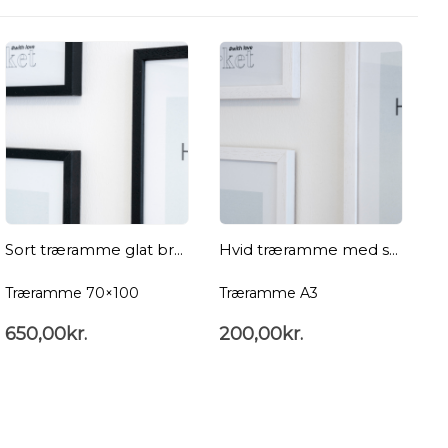
Sort træramme glat bred 70×100
Hvid træramme med struktur A3
Træramme 70×100
Træramme A3
T
650,00
kr.
200,00
kr.
2