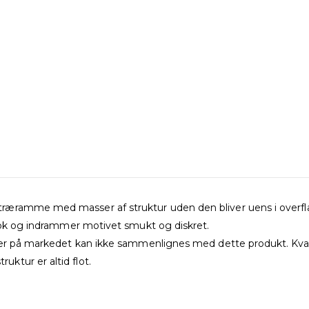
ræramme med masser af struktur uden den bliver uens i overfla
look og indrammer motivet smukt og diskret.
mer på markedet kan ikke sammenlignes med dette produkt. Kvali
ktur er altid flot.