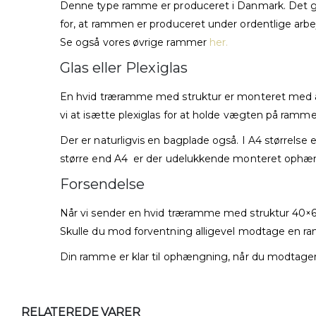
Denne type ramme er produceret i Danmark. Det give
for, at rammen er produceret under ordentlige arbejdsf
Se også vores øvrige rammer
her.
Glas eller Plexiglas
En hvid træramme med struktur er monteret med alm
vi at isætte plexiglas for at holde vægten på ram
Der er naturligvis en bagplade også. I A4 størrel
større end A4 er der udelukkende monteret ophæn
Forsendelse
Når vi sender en hvid træramme med struktur 40×60 af
Skulle du mod forventning alligevel modtage en ramm
Din ramme er klar til ophængning, når du modtager
RELATEREDE VARER