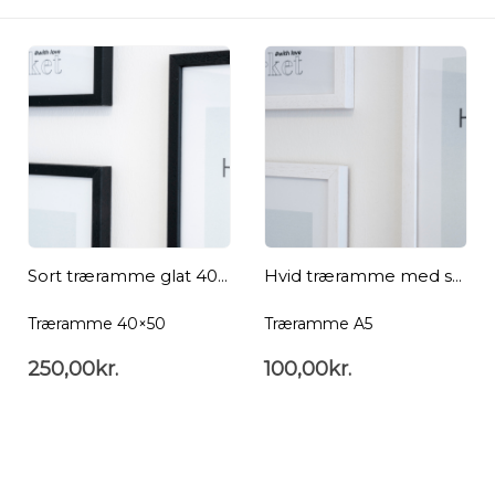
Sort træramme glat 40×50
Hvid træramme med struktur A5
Træramme 40×50
Træramme A5
250,00
kr.
100,00
kr.