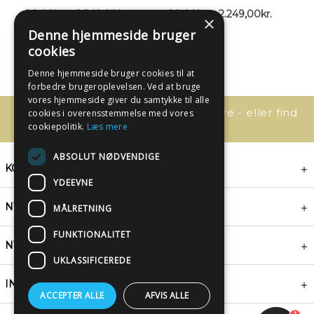
89,00
kr.
–
2.249,00
kr.
89,00
kr.
–
2.249,00
kr.
×
Denne hjemmeside bruger
cookies
Denne hjemmeside bruger cookies til at
forbedre brugeroplevelsen. Ved at bruge
vores hjemmeside giver du samtykke til alle
Har du spørgsmål, så kontakt os bare - eller find
cookies i overensstemmelse med vores
svaret her:
cookiepolitik.
Læs mere
ABSOLUT NØDVENDIGE
KONTAKT
YDEEVNE
NYHEDSBREV
MÅLRETNING
FUNKTIONALITET
NYTTIGE LINKS
UKLASSIFICEREDE
INSPIRATION
ACCEPTER ALLE
AFVIS ALLE