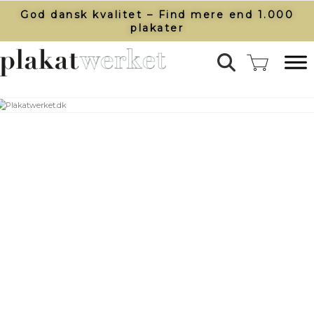
God dansk kvalitet – Find mere end 1.000
plakater​