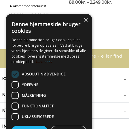
89,00
kr.
–
2.249,00
kr.
Plakater med fotokunst
89,00
kr.
–
2.249,00
kr.
×
Denne hjemmeside bruger
cookies
Denne hjemmeside bruger cookies til at
forbedre brugeroplevelsen. Ved at bruge
vores hjemmeside giver du samtykke til alle
Har du spørgsmål, så kontakt os bare - eller find
cookies i overensstemmelse med vores
svaret her:
cookiepolitik.
Læs mere
ABSOLUT NØDVENDIGE
KONTAKT
YDEEVNE
NYHEDSBREV
MÅLRETNING
FUNKTIONALITET
NYTTIGE LINKS
UKLASSIFICEREDE
INSPIRATION