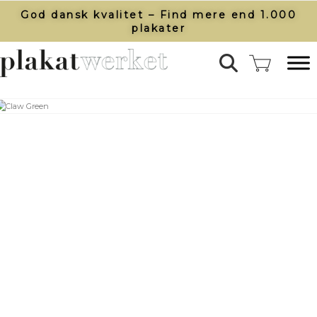
God dansk kvalitet – Find mere end 1.000
plakater​