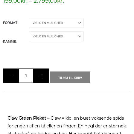
199,00
kr.
–
2.799,00
kr.
FORMAT
RAMME
TILFØJ TIL KURV
Claw Green Plakat –
Claw = klo, en buet voksende spids
for enden af en tå eller en finger. En negl der er stor nok
til at gå på og kaldes en hov. Her meget flot defineret