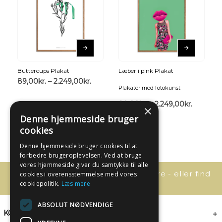
Buttercups Plakat
Læber i pink Plakat
89,00
kr.
–
2.249,00
kr.
Plakater med fotokunst
89,00
kr.
–
2.249,00
kr.
×
Denne hjemmeside bruger
cookies
Denne hjemmeside bruger cookies til at
forbedre brugeroplevelsen. Ved at bruge
vores hjemmeside giver du samtykke til alle
Har du spørgsmål, så kontakt os bare - eller find
cookies i overensstemmelse med vores
svaret her:
cookiepolitik.
Læs mere
ABSOLUT NØDVENDIGE
KONTAKT