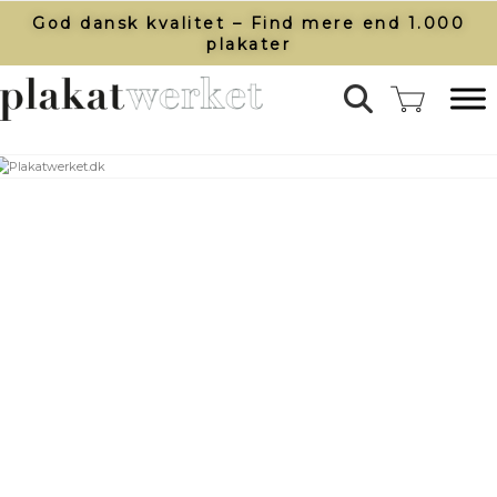
God dansk kvalitet – Find mere end 1.000
plakater​