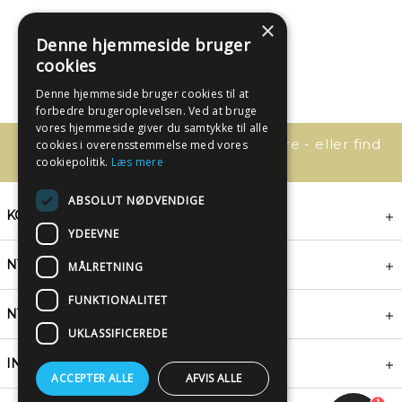
×
Denne hjemmeside bruger
cookies
Denne hjemmeside bruger cookies til at
forbedre brugeroplevelsen. Ved at bruge
vores hjemmeside giver du samtykke til alle
Har du spørgsmål, så kontakt os bare - eller find
cookies i overensstemmelse med vores
svaret her:
cookiepolitik.
Læs mere
ABSOLUT NØDVENDIGE
KONTAKT
YDEEVNE
NYHEDSBREV
MÅLRETNING
FUNKTIONALITET
NYTTIGE LINKS
UKLASSIFICEREDE
INSPIRATION
ACCEPTER ALLE
AFVIS ALLE