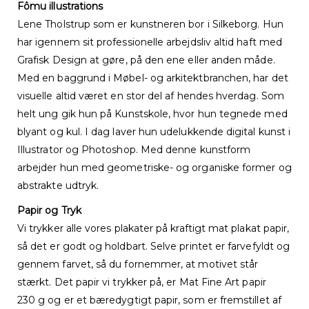
Fômu illustrations
Lene Tholstrup som er kunstneren bor i Silkeborg. Hun
har igennem sit professionelle arbejdsliv altid haft med
Grafisk Design at gøre, på den ene eller anden måde.
Med en baggrund i Møbel- og arkitektbranchen, har det
visuelle altid været en stor del af hendes hverdag. Som
helt ung gik hun på Kunstskole, hvor hun tegnede med
blyant og kul. I dag laver hun udelukkende digital kunst i
Illustrator og Photoshop. Med denne kunstform
arbejder hun med geometriske- og organiske former og
abstrakte udtryk.
Papir og Tryk
Vi trykker alle vores plakater på kraftigt mat plakat papir,
så det er godt og holdbart. Selve printet er farvefyldt og
gennem farvet, så du fornemmer, at motivet står
stærkt. Det papir vi trykker på, er Mat Fine Art papir
230 g og er et bæredygtigt papir, som er fremstillet af