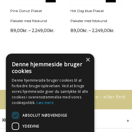
Pink Donut Plakat
Hot Dog blue Plakat
Plakater med fotokunst
Plakater med fotokunst
89,00
kr.
–
2.249,00
kr.
89,00
kr.
–
2.249,00
kr.
×
Denne hjemmeside bruger
cookies
Denne hjemmeside bruger cookies til at
forbedre brugeroplevelsen. Ved at bruge
vores hjemmeside giver du samtykke til alle
Har du spørgsmål, så kontakt os bare - eller find
cookies i overensstemmelse med vores
svaret her:
cookiepolitik.
Læs mere
ABSOLUT NØDVENDIGE
KONTAKT
YDEEVNE