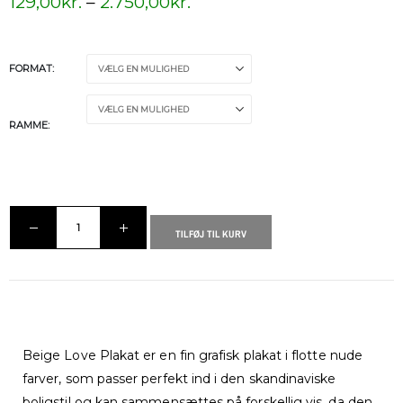
129,00
kr.
–
2.750,00
kr.
FORMAT
RAMME
TILFØJ TIL KURV
Beige Love Plakat er en fin grafisk plakat i flotte nude
farver, som passer perfekt ind i den skandinaviske
boligstil og kan sammensættes på forskellig vis, da den