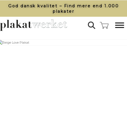
God dansk kvalitet – Find mere end 1.000
plakater​