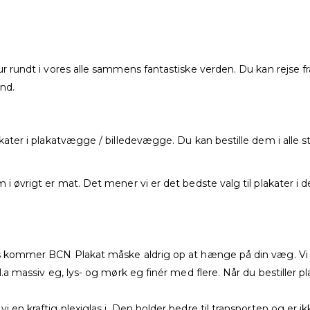
tur rundt i vores alle sammens fantastiske verden. Du kan rejse f
nd.
akater i plakatvægge / billedevægge. Du kan bestille dem i alle s
 i øvrigt er mat. Det mener vi er det bedste valg til plakater i 
llers kommer BCN Plakat måske aldrig op at hænge på din væg. V
bl.a massiv eg, lys- og mørk eg finér med flere. Når du bestiller
i en kraftig plexiglas i. Den holder bedre til transporten og er 