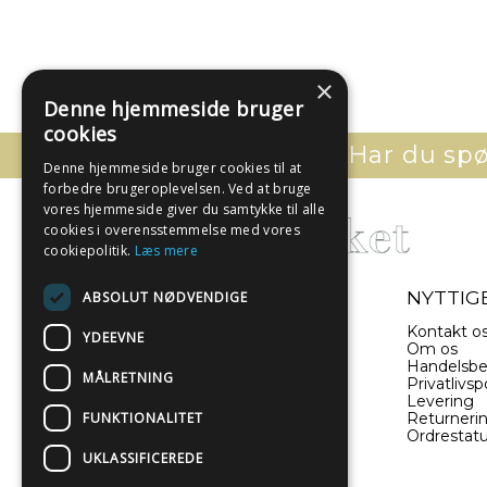
×
Denne hjemmeside bruger
cookies
Har du spør
Denne hjemmeside bruger cookies til at
forbedre brugeroplevelsen. Ved at bruge
vores hjemmeside giver du samtykke til alle
cookies i overensstemmelse med vores
cookiepolitik.
Læs mere
- EN DEL AF ILLUX A/S
NYTTIGE
ABSOLUT NØDVENDIGE
Sverigesvej 11
Kontakt o
YDEEVNE
8660 Skanderborg
Om os
Danmark
Handelsbe
MÅLRETNING
Privatlivspo
Levering
(+45) 52 340 440
FUNKTIONALITET
Returneri
Ordrestat
info@plakatwerket.dk
UKLASSIFICEREDE