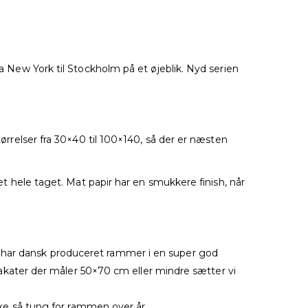
ra New York til Stockholm på et øjeblik. Nyd serien
tørrelser fra 30×40 til 100×140, så der er næsten
det hele taget. Mat papir har en smukkere finish, når
i har dansk produceret rammer i en super god
 plakater der måler 50×70 cm eller mindre sætter vi
ikke så tung for rammen over år.