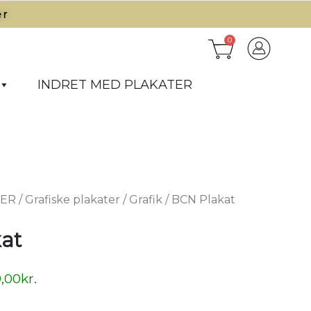
r​
0
INDRET MED PLAKATER
TER
/
Grafiske plakater
/
Grafik
/ BCN Plakat
at
,00
kr.