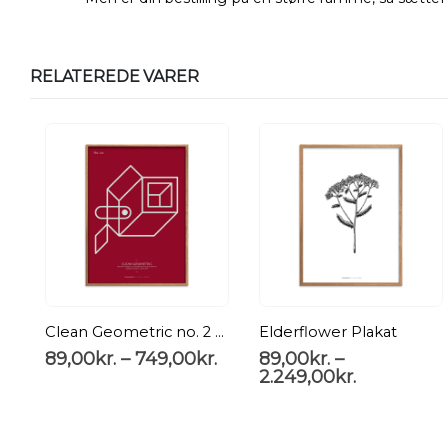
RELATEREDE VARER
Clean Geometric no. 2 Plakat
Elderflower Plakat
89,00
kr.
–
749,00
kr.
89,00
kr.
–
2.249,00
kr.