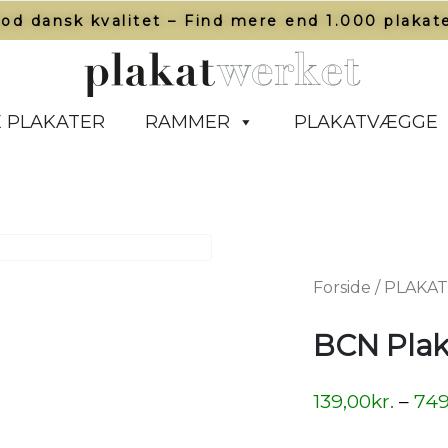
od dansk kvalitet – Find mere end 1.000 plakate
 PLAKATER
RAMMER
PLAKATVÆGGE
Forside
/
PLAKA
BCN Plak
139,00
kr.
–
749