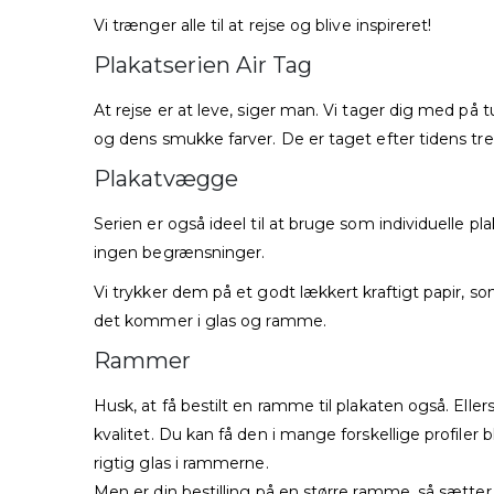
Vi trænger alle til at rejse og blive inspireret!
Plakatserien Air Tag
At rejse er at leve, siger man. Vi tager dig med på 
og dens smukke farver. De er taget efter tidens tre
Plakatvægge
Serien er også ideel til at bruge som individuelle pl
ingen begrænsninger.
Vi trykker dem på et godt lækkert kraftigt papir, som
det kommer i glas og ramme.
Rammer
Husk, at få bestilt en ramme til plakaten også. E
kvalitet. Du kan få den i mange forskellige profiler 
rigtig glas i rammerne.
Men er din bestilling på en større ramme, så sætter v