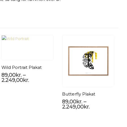
Wild Portrait Plakat
89,00
kr.
–
2.249,00
kr.
Butterfly Plakat
89,00
kr.
–
8
2.249,00
kr.