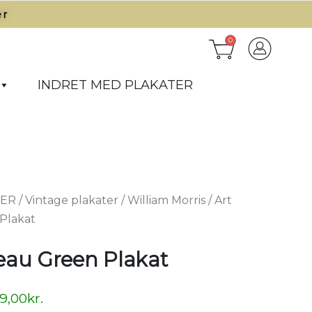
r​
0
INDRET MED PLAKATER
TER
/
Vintage plakater
/
William Morris
/ Art
Plakat
eau Green Plakat
9,00
kr.