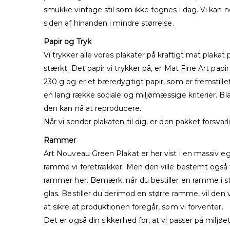
smukke vintage stil som ikke tegnes i dag. Vi kan n
siden af hinanden i mindre størrelse.
Papir og Tryk
Vi trykker alle vores plakater på kraftigt mat plaka
stærkt. Det papir vi trykker på, er Mat Fine Art papir
230 g og er et bæredygtigt papir, som er fremstille
en lang række sociale og miljømæssige kriterier. Bla
den kan nå at reproducere.
Når vi sender plakaten til dig, er den pakket forsvar
Rammer
Art Nouveau Green Plakat er her vist i en massiv e
ramme vi foretrækker. Men den ville bestemt også v
rammer her. Bemærk, når du bestiller en ramme i 
glas. Bestiller du derimod en større ramme, vil den
at sikre at produktionen foregår, som vi forventer.
Det er også din sikkerhed for, at vi passer på miljøet,