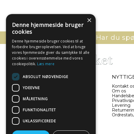
×
Denne hjemmeside bruger
cookies
Har du spør
Denne hjemmeside bruger cookies til at
forbedre brugeroplevelsen. Ved at bruge
vores hjemmeside giver du samtykke til alle
cookies i overensstemmelse med vores
cookiepolitik.
Læs mere
- EN DEL AF ILLUX A/S
NYTTIGE
ABSOLUT NØDVENDIGE
Sverigesvej 11
Kontakt o
YDEEVNE
8660 Skanderborg
Om os
Danmark
Handelsbe
MÅLRETNING
Privatlivspo
Levering
(+45) 52 340 440
FUNKTIONALITET
Returneri
Ordrestat
info@plakatwerket.dk
UKLASSIFICEREDE