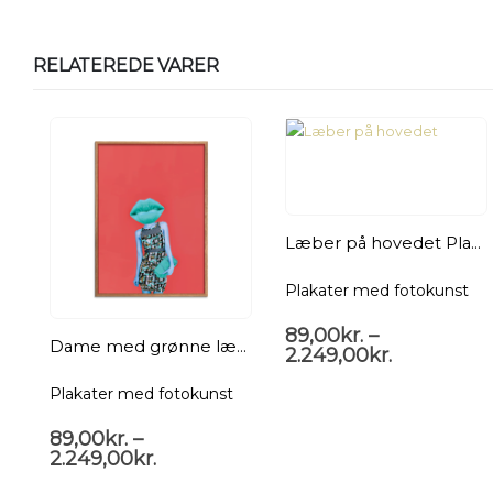
RELATEREDE VARER
Læber på hovedet Plakat
Plakater med fotokunst
89,00
kr.
–
Dame med grønne læber Plakat
2.249,00
kr.
Plakater med fotokunst
89,00
kr.
–
2.249,00
kr.