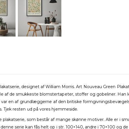
akatserie, designet af William Morris. Art Nouveau Green Plakat
 af de smukkeste blomstertapeter, stoffer og gobeliner. Han lev
Han var en af grundlæggerne af den britiske formgivningsbevægelse
s. Tjek resten ud på vores hjemmeside.
e plakatserie, som består af mange skønne motiver. Alle er i sm
 i denne serie kan fås helt op i str. 100×140, andre i 70×100 