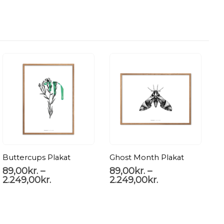
Buttercups Plakat
Ghost Month Plakat
P
89,00
kr.
–
89,00
kr.
–
2.249,00
kr.
2.249,00
kr.
P
8
2