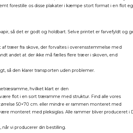
emt forestille os disse plakater i kæmpe stort format i en flot 
t papir, så det er godt og holdbart. Selve printet er farvefyldt o
t af træer fra skove, der forvaltes i overensstemmelse med
ndt andet at der ikke må fælles flere træer i skoven, end
ligt, så den klarer transporten uden problemer.
getræsramme, hvilket klart er den
ære flot i en sort træramme med struktur. Find alle vores
størrelse 50×70 cm. eller mindre er rammen monteret med
 være monteret med pleksiglas. Alle rammer bliver produceret i 
 når vi producerer din bestilling.