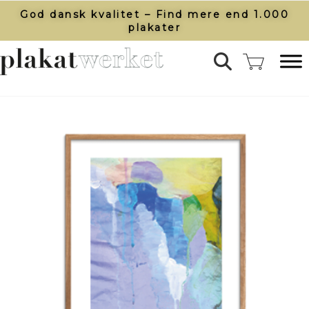
God dansk kvalitet – Find mere end 1.000
plakater​