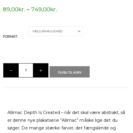
89,00
kr.
–
749,00
kr.
FORMAT
TILFØJ TIL KURV
Allimac Depth Is Created – når det skal være abstrakt, så
er denne nye plakatserie “Allimac” måske lige det du
søger. De mange stærke farver, det fængslende og