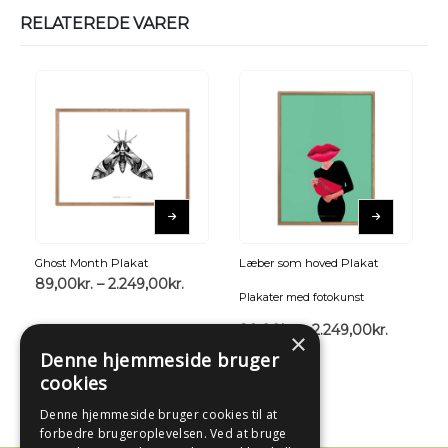
RELATEREDE VARER
Ghost Month Plakat
Læber som hoved Plakat
89,00
kr.
–
2.249,00
kr.
Plakater med fotokunst
89,00
kr.
–
2.249,00
kr.
×
Denne hjemmeside bruger
cookies
Denne hjemmeside bruger cookies til at
forbedre brugeroplevelsen. Ved at bruge