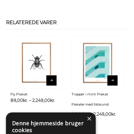
RELATEREDE VARER
Fly Plakat
Trapper i mint Plakat
89,00
kr.
–
2.249,00
kr.
Plakater med fotokunst
89,00
kr.
–
2.249,00
kr.
×
Denne hjemmeside bruger
cookies