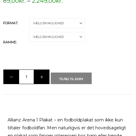
89,00
kr.
–
2.249,00
kr.
FORMAT
RAMME
TILFØJ TIL KURV
Allianz Arena 1 Plakat – en fodboldplakat som ikke kun
tiltaler fodboldfan. Men naturligvis er det hovedsageligt
en plakat som fanger interessen hos ham eller hende,