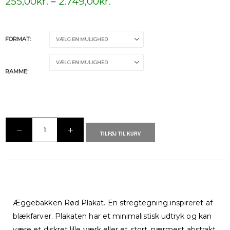
255,00
kr.
–
2.749,00
kr.
FORMAT
RAMME
TILFØJ TIL KURV
Æggebakken Rød Plakat. En stregtegning inspireret af
blækfarver. Plakaten har et minimalistisk udtryk og kan
være et diskret lille værk eller et stort, nærmest abstrakt