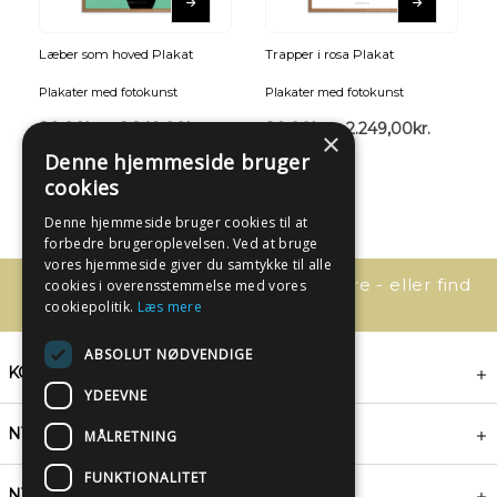
Læber som hoved Plakat
Trapper i rosa Plakat
Plakater med fotokunst
Plakater med fotokunst
89,00
kr.
–
2.249,00
kr.
89,00
kr.
–
2.249,00
kr.
×
Denne hjemmeside bruger
cookies
Denne hjemmeside bruger cookies til at
forbedre brugeroplevelsen. Ved at bruge
vores hjemmeside giver du samtykke til alle
Har du spørgsmål, så kontakt os bare - eller find
cookies i overensstemmelse med vores
svaret her:
cookiepolitik.
Læs mere
ABSOLUT NØDVENDIGE
KONTAKT
YDEEVNE
NYHEDSBREV
MÅLRETNING
FUNKTIONALITET
NYTTIGE LINKS