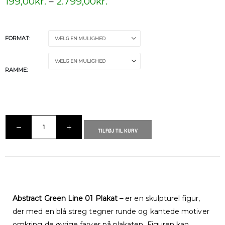
199,00
kr.
–
2.799,00
kr.
FORMAT
RAMME
TILFØJ TIL KURV
Abstract Green Line 01 Plakat –
er en skulpturel figur,
der med en blå streg tegner runde og kantede motiver
omkring de øvrige farver på plakaten. Figuren kan