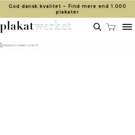
God dansk kvalitet – Find mere end 1.000
plakater​