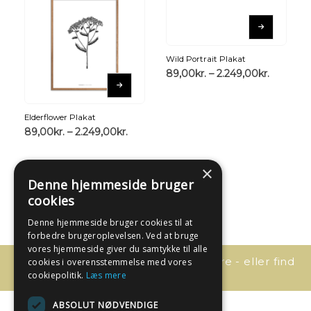
Wild Portrait Plakat
89,00
kr.
–
2.249,00
kr.
Elderflower Plakat
89,00
kr.
–
2.249,00
kr.
×
Denne hjemmeside bruger
cookies
Denne hjemmeside bruger cookies til at
forbedre brugeroplevelsen. Ved at bruge
vores hjemmeside giver du samtykke til alle
Har du spørgsmål, så kontakt os bare - eller find
cookies i overensstemmelse med vores
svaret her:
cookiepolitik.
Læs mere
ABSOLUT NØDVENDIGE