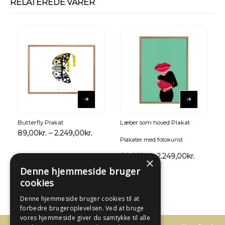
RELATEREDE VARER
Butterfly Plakat
Læber som hoved Plakat
89,00
kr.
–
2.249,00
kr.
Plakater med fotokunst
89,00
kr.
–
2.249,00
kr.
×
Denne hjemmeside bruger
cookies
Denne hjemmeside bruger cookies til at
forbedre brugeroplevelsen. Ved at bruge
vores hjemmeside giver du samtykke til alle