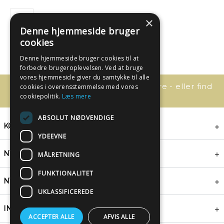
×
Denne hjemmeside bruger
cookies
Denne hjemmeside bruger cookies til at
forbedre brugeroplevelsen. Ved at bruge
vores hjemmeside giver du samtykke til alle
Har du spørgsmål, så kontakt os bare - eller find
cookies i overensstemmelse med vores
svaret her:
cookiepolitik.
Læs mere
ABSOLUT NØDVENDIGE
KONTAKT
YDEEVNE
NYHEDSBREV
MÅLRETNING
FUNKTIONALITET
NYTTIGE LINKS
UKLASSIFICEREDE
INSPIRATION
ACCEPTER ALLE
AFVIS ALLE