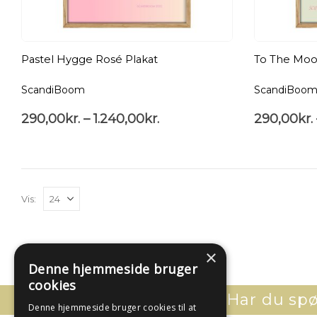
Pastel Hygge Rosé Plakat
To The Moon
ScandiBoom
ScandiBoo
290,00
kr.
–
1.240,00
kr.
290,00
kr.
Vis:
×
Denne hjemmeside bruger
cookies
Har du spør
Denne hjemmeside bruger cookies til at