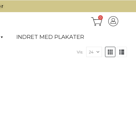
r​
0
INDRET MED PLAKATER
Vis: