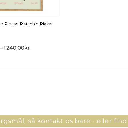
 Please Pistachio Plakat
m
–
1.240,00
kr.
gsmål, så kontakt os bare - eller find