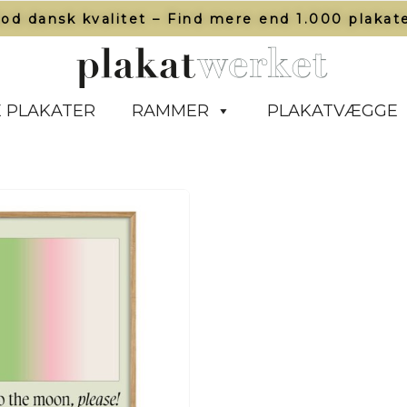
od dansk kvalitet – Find mere end 1.000 plakate
 PLAKATER
RAMMER
PLAKATVÆGGE