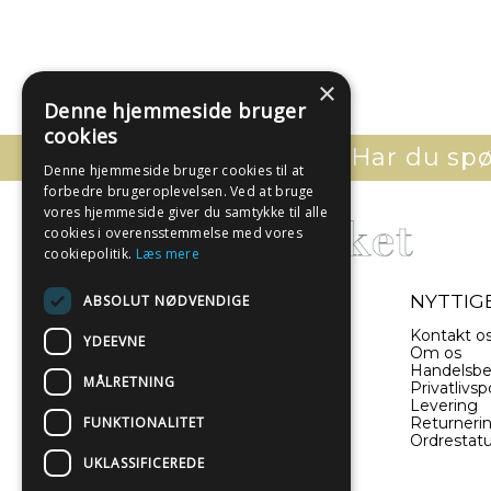
×
Denne hjemmeside bruger
cookies
Har du spør
Denne hjemmeside bruger cookies til at
forbedre brugeroplevelsen. Ved at bruge
vores hjemmeside giver du samtykke til alle
cookies i overensstemmelse med vores
cookiepolitik.
Læs mere
- EN DEL AF ILLUX A/S
NYTTIGE
ABSOLUT NØDVENDIGE
Sverigesvej 11
Kontakt o
YDEEVNE
8660 Skanderborg
Om os
Danmark
Handelsbe
MÅLRETNING
Privatlivspo
Levering
(+45) 52 340 440
FUNKTIONALITET
Returneri
Ordrestat
info@plakatwerket.dk
UKLASSIFICEREDE