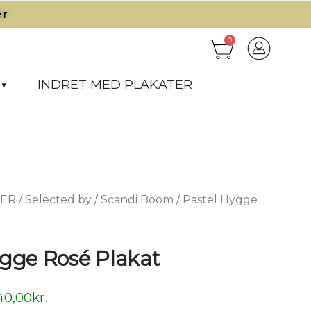
r​
0
INDRET MED PLAKATER
TER
/
Selected by
/
Scandi Boom
/ Pastel Hygge
ygge Rosé Plakat
40,00
kr.