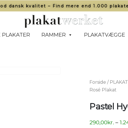
od dansk kvalitet – Find mere end 1.000 plakate
 PLAKATER
RAMMER
PLAKATVÆGGE
Forside
/
PLAKA
Rosé Plakat
Pastel H
290,00
kr.
–
1.2