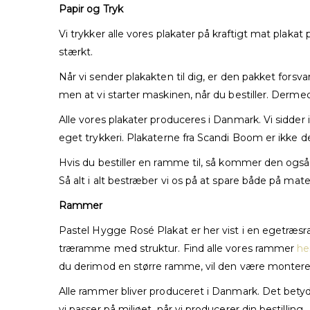
Papir og Tryk
Vi trykker alle vores plakater på kraftigt mat plaka
stærkt.
Når vi sender plakakten til dig, er den pakket forsva
men at vi starter maskinen, når du bestiller. Dermed
Alle vores plakater produceres i Danmark. Vi sidder 
eget trykkeri. Plakaterne fra Scandi Boom er ikke d
Hvis du bestiller en ramme til, så kommer den også
Så alt i alt bestræber vi os på at spare både på mate
Rammer
Pastel Hygge Rosé Plakat er her vist i en egetræsra
træramme med struktur. Find alle vores rammer
he
du derimod en større ramme, vil den være monteret
Alle rammer bliver produceret i Danmark. Det betyder
vi passer på miljøet, når vi producerer din bestilling.