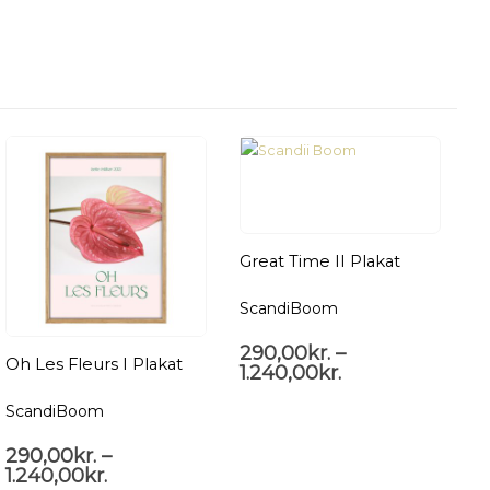
Great Time II Plakat
ScandiBoom
290,00
kr.
–
Oh Les Fleurs I Plakat
1.240,00
kr.
ScandiBoom
S
290,00
kr.
–
2
1.240,00
kr.
1