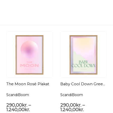
The Moon Rosé Plakat
Baby Cool Down Green Plakat
ScandiBoom
ScandiBoom
290,00
kr.
–
290,00
kr.
–
1.240,00
kr.
1.240,00
kr.