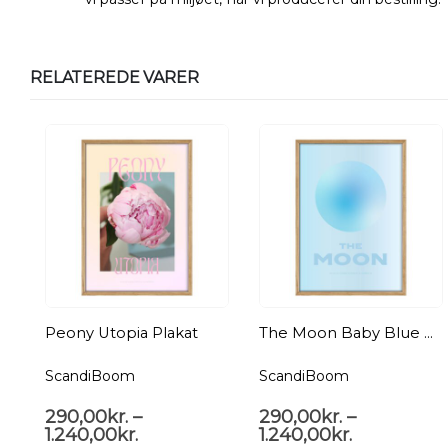
RELATEREDE VARER
Peony Utopia Plakat
The Moon Baby Blue Plakat
ScandiBoom
ScandiBoom
290,00
kr.
–
290,00
kr.
–
1.240,00
kr.
1.240,00
kr.