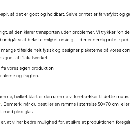
t papir, så det er godt og holdbart. Selve printet er farvefyldt 
rligt, så den klarer transporten uden problemer. Vi trykker “on dem
 undgår vi at belaste miljøet unødigt – der er nemlig intet spild.
i mange tilfælde helt fysisk og designer plakaterne på vores com
esignet af Plakatwerket.
 fra vores egen produktion.
rialerne og fragten.
mme, hvilket klart er den ramme vi foretrækker til dette motiv.
r
. Bemærk, når du bestiller en ramme i størrelse 50×70 cm. ell
 med plexi glas.
, at vi har bedre mulighed for, at sikre at produktionen foregår,