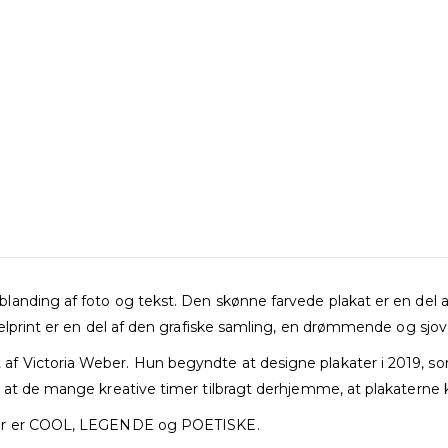
anding af foto og tekst. Den skønne farvede plakat er en del 
elprint er en del af den grafiske samling, en drømmende og sjov ti
 Victoria Weber. Hun begyndte at designe plakater i 2019, som
 at de mange kreative timer tilbragt derhjemme, at plakaterne 
 der er COOL, LEGENDE og POETISKE.