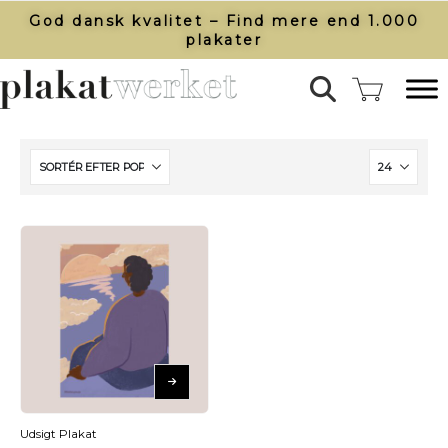
God dansk kvalitet – Find mere end 1.000
plakater​
Udsigt Plakat