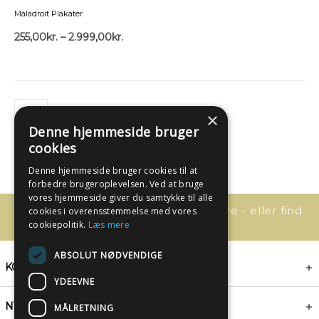
Maladroit Plakater
255,00
kr.
–
2.999,00
kr.
×
Denne hjemmeside bruger
cookies
Denne hjemmeside bruger cookies til at
forbedre brugeroplevelsen. Ved at bruge
vores hjemmeside giver du samtykke til alle
Har du spørgsmål, så kontakt os bare - eller find
cookies i overensstemmelse med vores
svaret her:
cookiepolitik.
Læs mere
ABSOLUT NØDVENDIGE
KONTAKT
YDEEVNE
NYHEDSBREV
MÅLRETNING