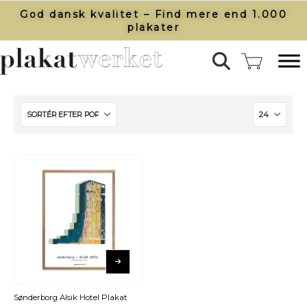
God dansk kvalitet – Find mere end 1.000
plakater​
Sønderborg Alsik Hotel Plakat