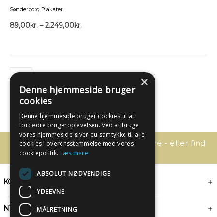
Sønderborg Plakater
89,00
kr.
–
2.249,00
kr.
×
Denne hjemmeside bruger
cookies
Denne hjemmeside bruger cookies til at
forbedre brugeroplevelsen. Ved at bruge
vores hjemmeside giver du samtykke til alle
Har du spørgsmål, så kontakt os bare - eller find
cookies i overensstemmelse med vores
svaret her:
cookiepolitik.
Læs mere
ABSOLUT NØDVENDIGE
KONTAKT
YDEEVNE
NYHEDSBREV
MÅLRETNING