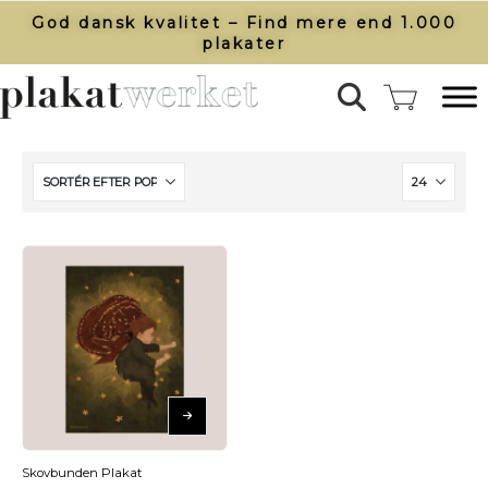
God dansk kvalitet – Find mere end 1.000
plakater​
Skovbunden Plakat