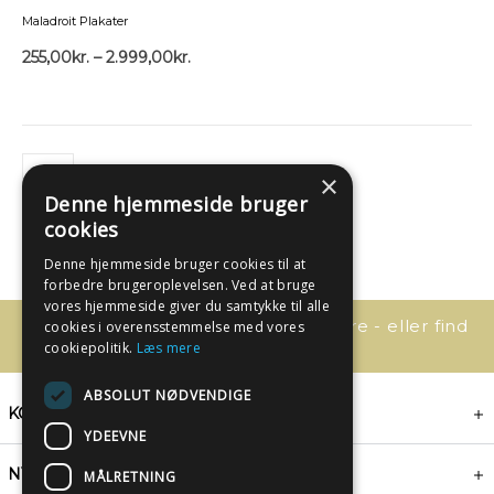
Maladroit Plakater
255,00
kr.
–
2.999,00
kr.
×
Denne hjemmeside bruger
cookies
Denne hjemmeside bruger cookies til at
forbedre brugeroplevelsen. Ved at bruge
vores hjemmeside giver du samtykke til alle
Har du spørgsmål, så kontakt os bare - eller find
cookies i overensstemmelse med vores
svaret her:
cookiepolitik.
Læs mere
ABSOLUT NØDVENDIGE
KONTAKT
YDEEVNE
NYHEDSBREV
MÅLRETNING