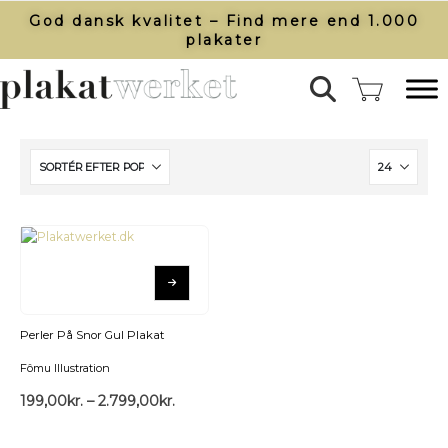
God dansk kvalitet – Find mere end 1.000
plakater​
Perler På Snor Gul Plakat
Fômu Illustration
199,00
kr.
–
2.799,00
kr.