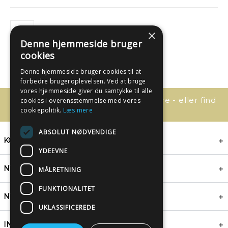
×
Denne hjemmeside bruger
cookies
Denne hjemmeside bruger cookies til at
forbedre brugeroplevelsen. Ved at bruge
vores hjemmeside giver du samtykke til alle
Har du spørgsmål, så kontakt os bare - eller find
cookies i overensstemmelse med vores
svaret her:
cookiepolitik.
Læs mere
ABSOLUT NØDVENDIGE
KONTAKT
YDEEVNE
NYHEDSBREV
MÅLRETNING
FUNKTIONALITET
NYTTIGE LINKS
UKLASSIFICEREDE
INSPIRATION