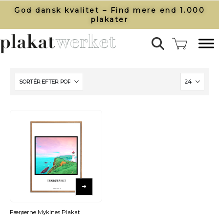
God dansk kvalitet – Find mere end 1.000
plakater​
Færøerne Mykines Plakat