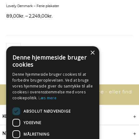
Lovely Denmark – Ferie plakater
89,00
kr.
–
2.249,00
kr.
×
Denne hjemmeside bruger
cookies
Denne hjemmeside bruger cookies til at
forbedre brugeroplevelsen. Ved at bruge
vores hjemmeside giver du samtykke til alle
Har du spørgsmål, så kontakt os bare - eller find
cookies i overensstemmelse med vores
svaret her:
cookiepolitik.
Læs mere
ABSOLUT NØDVENDIGE
KONTAKT
YDEEVNE
NYHEDSBREV
MÅLRETNING