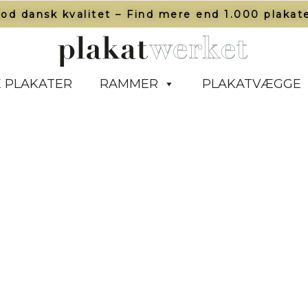
od dansk kvalitet – Find mere end 1.000 plakate
 PLAKATER
RAMMER
PLAKATVÆGGE