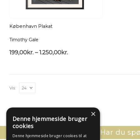
København Plakat
Timothy Gale
199,00
kr.
–
1.250,00
kr.
Vis:
×
Denne hjemmeside bruger
cookies
Har du spør
Denne hjemmeside bruger cookies til at