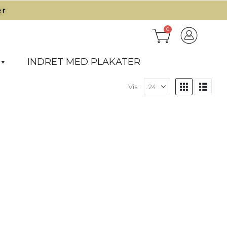
r​
0
INDRET MED PLAKATER
Vis: