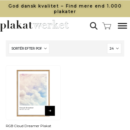
God dansk kvalitet – Find mere end 1.000
plakater​
RGB Cloud Dreamer Plakat