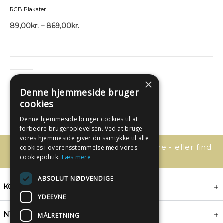
RGB Plakater
89,00
kr.
–
869,00
kr.
×
Denne hjemmeside bruger
cookies
Denne hjemmeside bruger cookies til at
forbedre brugeroplevelsen. Ved at bruge
vores hjemmeside giver du samtykke til alle
Har du spørgsmål, så kontakt os bare - eller find
cookies i overensstemmelse med vores
svaret her:
cookiepolitik.
Læs mere
ABSOLUT NØDVENDIGE
KONTAKT
YDEEVNE
NYHEDSBREV
MÅLRETNING