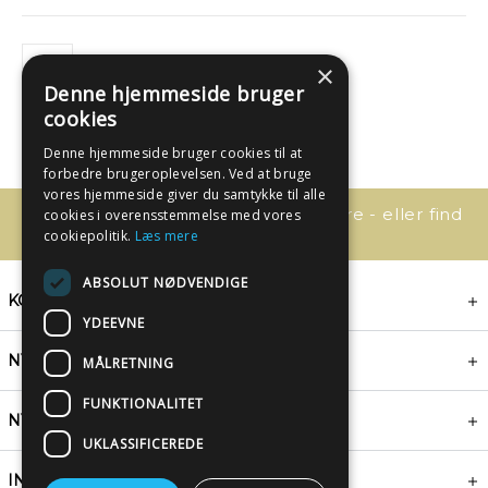
×
Denne hjemmeside bruger
cookies
Denne hjemmeside bruger cookies til at
forbedre brugeroplevelsen. Ved at bruge
vores hjemmeside giver du samtykke til alle
Har du spørgsmål, så kontakt os bare - eller find
cookies i overensstemmelse med vores
svaret her:
cookiepolitik.
Læs mere
ABSOLUT NØDVENDIGE
KONTAKT
YDEEVNE
NYHEDSBREV
MÅLRETNING
FUNKTIONALITET
NYTTIGE LINKS
UKLASSIFICEREDE
INSPIRATION