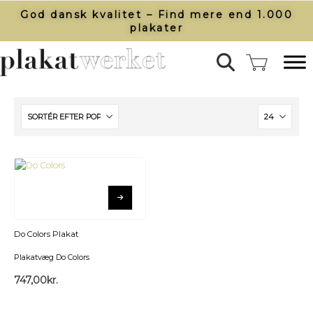
God dansk kvalitet – Find mere end 1.000
plakater​
Do Colors Plakat
Plakatvæg Do Colors
747,00
kr.