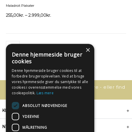
Maladroit Plakater
255,00
kr.
–
2.999,00
kr.
×
Denne hjemmeside bruger
cookies
Denne hjemmeside bruger cookies til at
forbedre brugeroplevelsen. Ved at bruge
vores hjemmeside giver du samtykke til alle
Har du spørgsmål, så kontakt os bare - eller find
cookies i overensstemmelse med vores
svaret her:
cookiepolitik.
Læs mere
ABSOLUT NØDVENDIGE
KONTAKT
YDEEVNE
NYHEDSBREV
MÅLRETNING