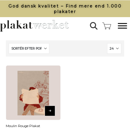
God dansk kvalitet – Find mere end 1.000
plakater​
Moulin Rouge Plakat