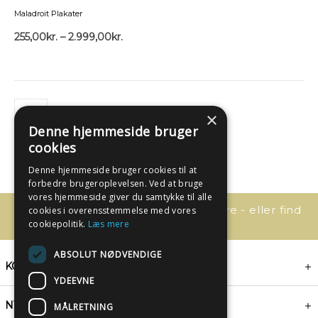
Maladroit Plakater
255,00
kr.
–
2.999,00
kr.
×
Denne hjemmeside bruger
cookies
Denne hjemmeside bruger cookies til at
forbedre brugeroplevelsen. Ved at bruge
vores hjemmeside giver du samtykke til alle
Har du spørgsmål, så kontakt os bare - eller find
cookies i overensstemmelse med vores
svaret her:
cookiepolitik.
Læs mere
ABSOLUT NØDVENDIGE
KONTAKT
YDEEVNE
NYHEDSBREV
MÅLRETNING