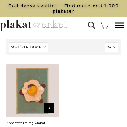
God dansk kvalitet – Find mere end 1.000
plakater​
Blommen i et æg Plakat