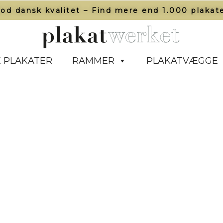
od dansk kvalitet – Find mere end 1.000 plakate
 PLAKATER
RAMMER
PLAKATVÆGGE