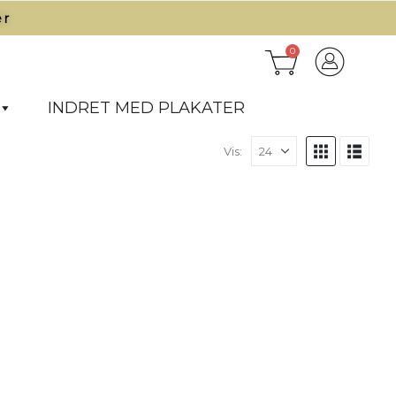
r​
0
INDRET MED PLAKATER
Vis: