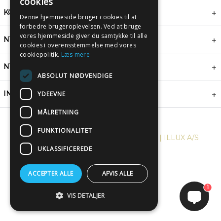
cookies
KONTAKT
Denne hjemmeside bruger cookies til at
forbedre brugeroplevelsen. Ved at bruge
vores hjemmeside giver du samtykke til alle
NYHEDSBREV
cookies i overensstemmelse med vores
cookiepolitik.
Læs mere
NYTTIGE LINKS
ABSOLUT NØDVENDIGE
INSPIRATION
YDEEVNE
MÅLRETNING
FUNKTIONALITET
COPYRIGHT © 2024, PLAKATWERKET | ILLUX A/S
UKLASSIFICEREDE
ACCEPTER ALLE
AFVIS ALLE
1
VIS DETALJER