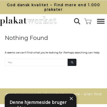
God dansk kvalitet – Find mere end 1.000
plakater​
Nothing Found
It seems we can’t find what you’re looking for. Perhaps searching can help.
Har du spørgsmål, så kontakt os bare - eller find
×
svaret her:
Denne hjemmeside bruger