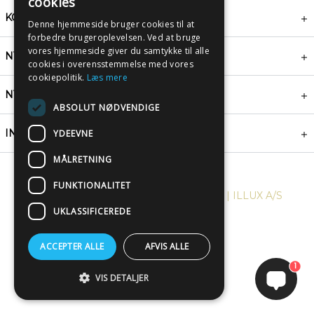
cookies
KONTAKT
Denne hjemmeside bruger cookies til at
forbedre brugeroplevelsen. Ved at bruge
vores hjemmeside giver du samtykke til alle
NYHEDSBREV
cookies i overensstemmelse med vores
cookiepolitik.
Læs mere
NYTTIGE LINKS
ABSOLUT NØDVENDIGE
INSPIRATION
YDEEVNE
MÅLRETNING
FUNKTIONALITET
COPYRIGHT © 2024, PLAKATWERKET | ILLUX A/S
UKLASSIFICEREDE
ACCEPTER ALLE
AFVIS ALLE
1
VIS DETALJER