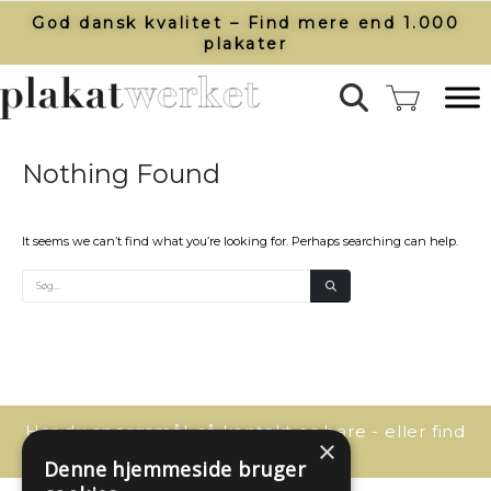
God dansk kvalitet – Find mere end 1.000
plakater​
Nothing Found
It seems we can’t find what you’re looking for. Perhaps searching can help.
Har du spørgsmål, så kontakt os bare - eller find
×
svaret her:
Denne hjemmeside bruger