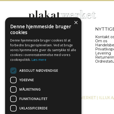
×
Denne hjemmeside bruger
- EN DEL AF ILLUX A/S
NYTTIGE
cookies
Sverigesvej 11
Kontakt o
Denne hjemmeside bruger cookies til at
8660 Skanderborg
Om os
Danmark
Handelsbe
forbedre brugeroplevelsen. Ved at bruge
Privatlivspo
vores hjemmeside giver du samtykke til alle
Levering
(+45) 52 340 440
cookies i overensstemmelse med vores
Returneri
cookiepolitik.
Læs mere
Ordrestat
info@plakatwerket.dk
ABSOLUT NØDVENDIGE
YDEEVNE
MÅLRETNING
COPYRIGHT © 2024, PLAKATWERKET | ILLUX A
FUNKTIONALITET
UKLASSIFICEREDE