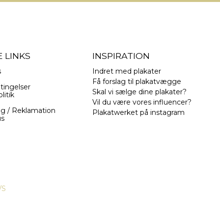
 LINKS
INSPIRATION
s
Indret med plakater
Få forslag til plakatvægge
tingelser
Skal vi sælge dine plakater?
litik
Vil du være vores influencer?
ng / Reklamation
Plakatwerket på instagram
us
/S