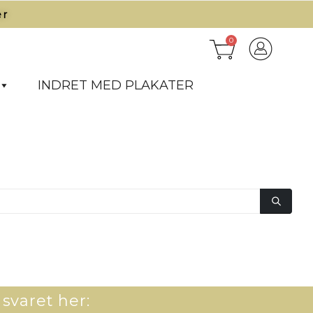
r​
0
INDRET MED PLAKATER
 svaret her: