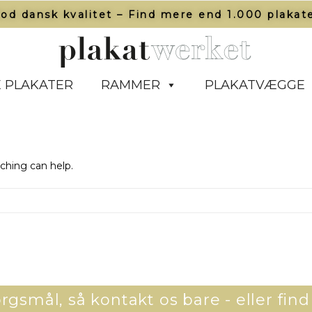
od dansk kvalitet – Find mere end 1.000 plakate
 PLAKATER
RAMMER
PLAKATVÆGGE
rching can help.
gsmål, så kontakt os bare - eller find