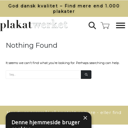
God dansk kvalitet – Find mere end 1.000
plakater​
Nothing Found
It seems we can’t find what you’re looking for. Perhaps searching can help.
Har du spørgsmål, så kontakt os bare - eller find
×
svaret her:
Denne hjemmeside bruger