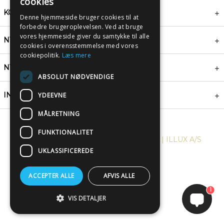
cookies
KONTAKT
Denne hjemmeside bruger cookies til at
forbedre brugeroplevelsen. Ved at bruge
vores hjemmeside giver du samtykke til alle
NYHEDSBREV
cookies i overensstemmelse med vores
cookiepolitik.
Læs mere
NYTTIGE LINKS
ABSOLUT NØDVENDIGE
INSPIRATION
YDEEVNE
MÅLRETNING
FUNKTIONALITET
COPYRIGHT © 2024, PLAKATWERKET | ILLUX A/S
UKLASSIFICEREDE
ACCEPTER ALLE
AFVIS ALLE
1
VIS DETALJER