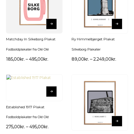
Matchday In Silkeborg Plakat
Ry Himmelbjerget Plakat
Fodboldplakater fra Olé Olé
Silkeborg Plakater
185,00
kr.
–
495,00
kr.
89,00
kr.
–
2.249,00
kr.
Established 1917 Plakat
Fodboldplakater fra Olé Olé
275,00
kr.
–
495,00
kr.