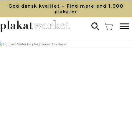
God dansk kvalitet – Find mere end 1.000
plakater​