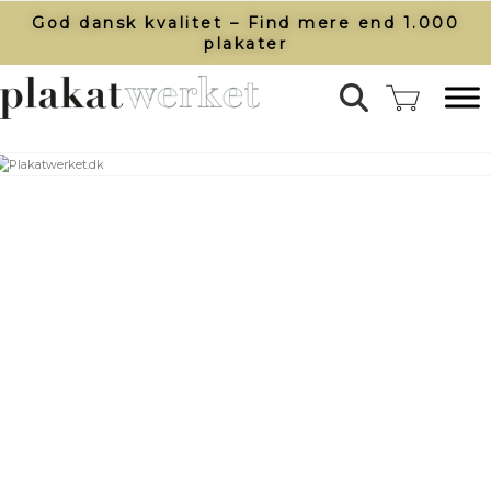
God dansk kvalitet – Find mere end 1.000
plakater​