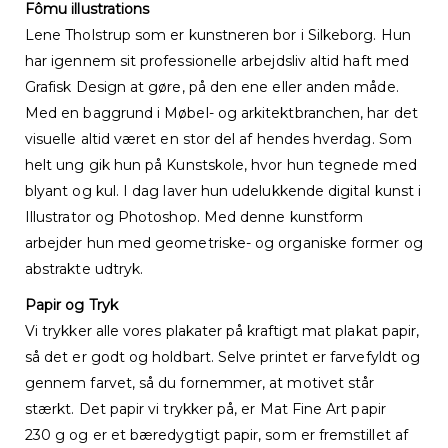
Fômu illustrations
Lene Tholstrup som er kunstneren bor i Silkeborg. Hun
har igennem sit professionelle arbejdsliv altid haft med
Grafisk Design at gøre, på den ene eller anden måde.
Med en baggrund i Møbel- og arkitektbranchen, har det
visuelle altid været en stor del af hendes hverdag. Som
helt ung gik hun på Kunstskole, hvor hun tegnede med
blyant og kul. I dag laver hun udelukkende digital kunst i
Illustrator og Photoshop. Med denne kunstform
arbejder hun med geometriske- og organiske former og
abstrakte udtryk.
Papir og Tryk
Vi trykker alle vores plakater på kraftigt mat plakat papir,
så det er godt og holdbart. Selve printet er farvefyldt og
gennem farvet, så du fornemmer, at motivet står
stærkt. Det papir vi trykker på, er Mat Fine Art papir
230 g og er et bæredygtigt papir, som er fremstillet af