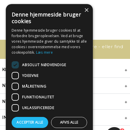
×
Denne hjemmeside bruger
cookies
Denne hjemmeside bruger cookies til at
forbedre brugeroplevelsen. Ved at bruge
vores hjemmeside giver du samtykke til alle
Har du spørgsmål, så kontakt os bare - eller find
cookies i overensstemmelse med vores
svaret her:
cookiepolitik.
Læs mere
ABSOLUT NØDVENDIGE
KONTAKT
YDEEVNE
NYHEDSBREV
MÅLRETNING
FUNKTIONALITET
NYTTIGE LINKS
UKLASSIFICEREDE
INSPIRATION
ACCEPTER ALLE
AFVIS ALLE