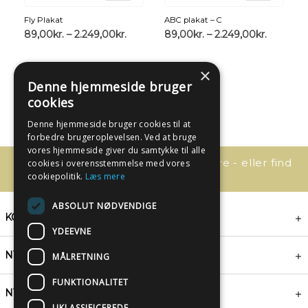
Fly Plakat
ABC plakat – C
89,00
kr.
–
2.249,00
kr.
89,00
kr.
–
2.249,00
kr.
×
Denne hjemmeside bruger
cookies
Denne hjemmeside bruger cookies til at
forbedre brugeroplevelsen. Ved at bruge
vores hjemmeside giver du samtykke til alle
Har du spørgsmål, så kontakt os bare - eller find
cookies i overensstemmelse med vores
svaret her:
cookiepolitik.
Læs mere
ABSOLUT NØDVENDIGE
KONTAKT
YDEEVNE
NYHEDSBREV
MÅLRETNING
FUNKTIONALITET
NYTTIGE LINKS
UKLASSIFICEREDE