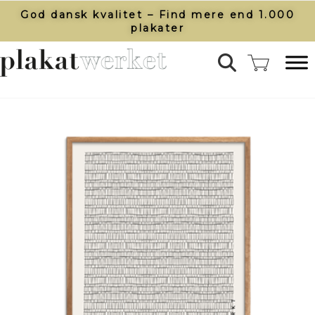
God dansk kvalitet – Find mere end 1.000
plakater​