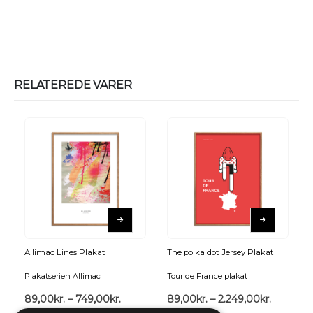
RELATEREDE VARER
Allimac Lines Plakat
The polka dot Jersey Plakat
Plakatserien Allimac
Tour de France plakat
89,00
kr.
–
749,00
kr.
89,00
kr.
–
2.249,00
kr.