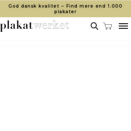
God dansk kvalitet – Find mere end 1.000
plakater​