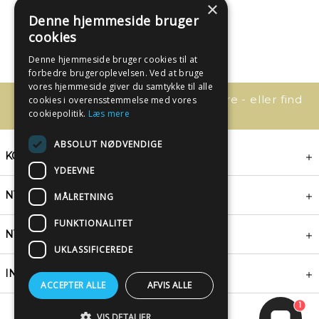
×
Denne hjemmeside bruger
cookies
Denne hjemmeside bruger cookies til at
forbedre brugeroplevelsen. Ved at bruge
vores hjemmeside giver du samtykke til alle
Har du spørgsmål, så kontakt os bare - eller find
cookies i overensstemmelse med vores
svaret her:
cookiepolitik.
Læs mere
ABSOLUT NØDVENDIGE
KONTAKT
YDEEVNE
NYHEDSBREV
MÅLRETNING
FUNKTIONALITET
NYTTIGE LINKS
UKLASSIFICEREDE
INSPIRATION
ACCEPTER ALLE
AFVIS ALLE
1
VIS DETALJER