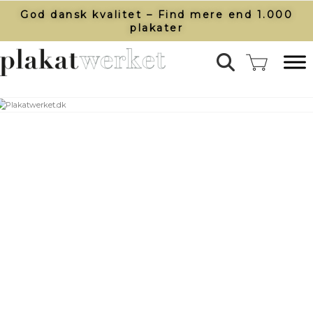
God dansk kvalitet – Find mere end 1.000
plakater​