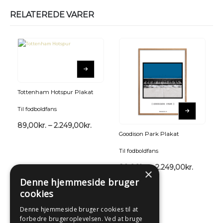
RELATEREDE VARER
Tottenham Hotspur Plakat
Til fodboldfans
89,00
kr.
–
2.249,00
kr.
Goodison Park Plakat
Til fodboldfans
89,00
kr.
–
2.249,00
kr.
×
Denne hjemmeside bruger
cookies
Denne hjemmeside bruger cookies til at
forbedre brugeroplevelsen. Ved at bruge