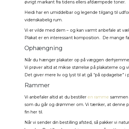
øvrigt markant fra tidens ellers afdæmpede toner.
Heidi har en umiddelbar og legende tilgang til ud
videnskabelig rum.
Vi er vilde med dem – og kan varmt anbefale at væ
Plakat er en interessant komposition. De mange fa
Ophængning
Når du hænger plakater op på væggen derhjemme, så
Vi prøver altid at mikse størrelse på plakaterne o
Det giver mere liv og lyst til at gå “på opdagelse”
Rammer
Vi anbefaler altid at du bestiller
en ramme
sammen me
som du går og drømmer om. Vi tænker, at denne p
fin her til.
Når vi sender din bestilling afsted, så pakker vi n