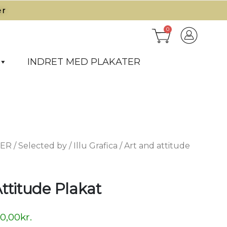
r​
0
INDRET MED PLAKATER
TER
/
Selected by
/
Illu Grafica
/ Art and attitude
ttitude Plakat
50,00
kr.