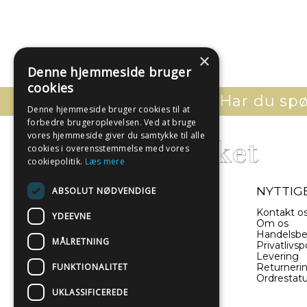
×
Denne hjemmeside bruger
cookies
Har du spør
Denne hjemmeside bruger cookies til at
forbedre brugeroplevelsen. Ved at bruge
vores hjemmeside giver du samtykke til alle
cookies i overensstemmelse med vores
cookiepolitik.
Læs mere
- EN DEL AF ILLUX A/S
NYTTIGE
ABSOLUT NØDVENDIGE
Sverigesvej 11
Kontakt o
YDEEVNE
8660 Skanderborg
Om os
Danmark
Handelsbe
MÅLRETNING
Privatlivspo
Levering
(+45) 52 340 440
FUNKTIONALITET
Returneri
Ordrestat
info@plakatwerket.dk
UKLASSIFICEREDE