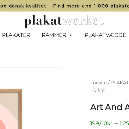
od dansk kvalitet – Find mere end 1.000 plakate
 PLAKATER
RAMMER
PLAKATVÆGGE
Forside
/
PLAKA
Plakat
Art And A
199,00
kr.
–
1.2