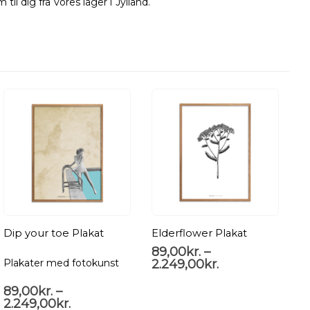
til dig fra vores lager i Jylland.
Dip your toe Plakat
Elderflower Plakat
89,00
kr.
–
2.249,00
kr.
Plakater med fotokunst
P
89,00
kr.
–
8
2.249,00
kr.
2