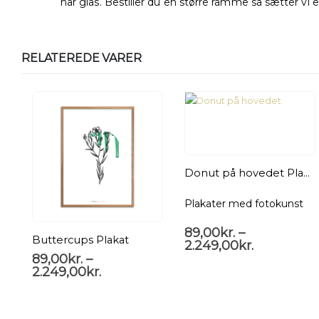
har glas. Bestiller du en større ramme så sætter vi en g
RELATEREDE VARER
Donut på hovedet Plakat
Plakater med fotokunst
89,00
kr.
–
Buttercups Plakat
2.249,00
kr.
89,00
kr.
–
2.249,00
kr.