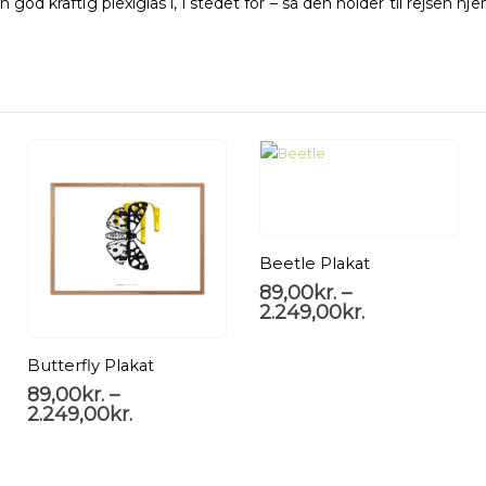
od kraftig plexiglas i, i stedet for – så den holder til rejsen hjem 
Beetle Plakat
89,00
kr.
–
2.249,00
kr.
Butterfly Plakat
89,00
kr.
–
2.249,00
kr.