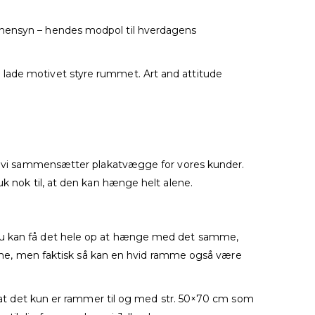
g hensyn – hendes modpol til hverdagens
 lade motivet styre rummet. Art and attitude
når vi sammensætter plakatvægge for vores kunder.
uk nok til, at den kan hænge helt alene.
du kan få det hele op at hænge med det samme,
e, men faktisk så kan en hvid ramme også være
k, at det kun er rammer til og med str. 50×70 cm som