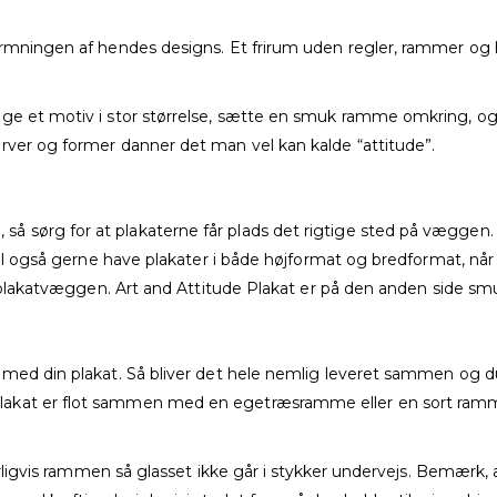
formningen af hendes designs. Et frirum uden regler, rammer o
lge et motiv i stor størrelse, sætte en smuk ramme omkring, og
rver og former danner det man vel kan kalde “attitude”.
 sørg for at plakaterne får plads det rigtige sted på væggen.
g vil også gerne have plakater i både højformat og bredformat, 
 i plakatvæggen. Art and Attitude Plakat er på den anden side sm
d din plakat. Så bliver det hele nemlig leveret sammen og 
lakat er flot sammen med en egetræsramme eller en sort ramm
aturligvis rammen så glasset ikke går i stykker undervejs. Bemær