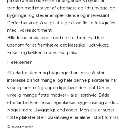
på den anden side enormt dragende. Vi synes at
trenden med motiver af efterladte og lidt uhyggelige
bygninger og steder er spændende og interessant.
Derfor har vi også valgt at tage disse flotte fotografier
med i vores sortiment.
Billederne er placeret med en stor bred hvid kant
udenom for at fremhæve det klassiske i udtrykket.
Enkelt og lækkert motiv. Flot plakat.
Hele serien
Efterladte steder og bygninger har i disse år stor
interesse blandt mange, og hele denne plakatserie har
virkelig ramt målgruppen lige, hvor den skal. Der er
virkelig mange flotte motiver – alle i sorthvid. Både
efterladte skibe, huse, legepladser, sygehuse og andet.
Noget mere uhyggeligt end andet. Men alle er super
flotte plakater til en plakatvæg eller alene i stort format.
Plakatpapir