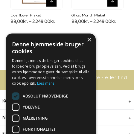
Elderflower Plakat
Ghost Month Plakat
89,00
kr.
–
2.249,00
kr.
89,00
kr.
–
2.249,00
kr.
×
Denne hjemmeside bruger
cookies
Denne hjemmeside bruger cookies til at
forbedre brugeroplevelsen. Ved at bruge
vores hjemmeside giver du samtykke til alle
Har du spørgsmål, så kontakt os bare - eller find
cookies i overensstemmelse med vores
svaret her:
cookiepolitik.
Læs mere
ABSOLUT NØDVENDIGE
KONTAKT
YDEEVNE
NYHEDSBREV
MÅLRETNING
FUNKTIONALITET